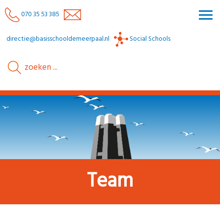
070 35 53 385
directie@basisschooldemeerpaal.nl
Social Schools
Team